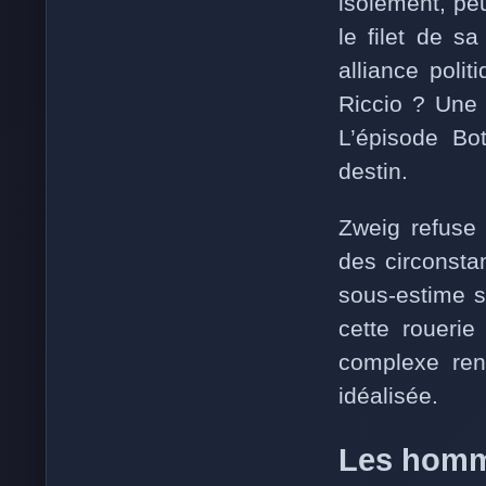
isolément, pe
le filet de s
alliance poli
Riccio ? Une 
L’épisode Bot
destin.
Zweig refuse 
des circonsta
sous-estime s
cette rouerie
complexe ren
idéalisée.
Les homme