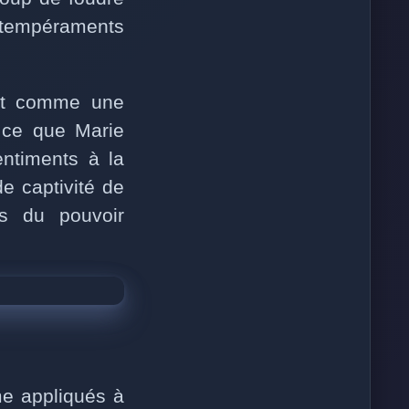
tempéraments
cit comme une
t ce que Marie
entiments à la
de captivité de
es du pouvoir
me appliqués à