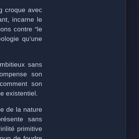
ig croque avec
ant, incarne le
ons contre “le
ologie qu’une
ambitieux sans
 compense son
re comment son
 existentiel.
e de la nature
présente sans
ilité primitive
coup de foudre