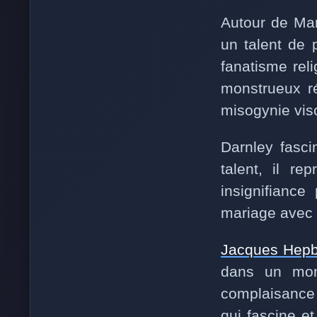
Autour de Mar
un talent de p
fanatisme rel
monstrueux r
misogynie visc
Darnley fasci
talent, il r
insignifiance
mariage avec M
Jacques Hepb
dans un mond
complaisance :
qui fascine e