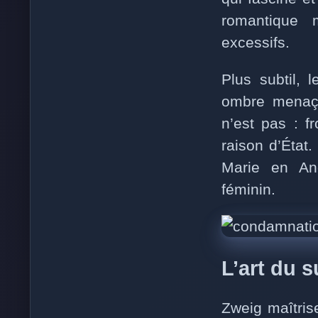
romantique 
excessifs.
Plus subtil, 
ombre menaçan
n’est pas : f
raison d’État.
Marie en Ang
féminin.
L’art du 
Zweig maîtris