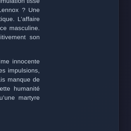
mulation tisse
Lennox ? Une
que. L’affaire
nce masculine.
nitivement son
time innocente
es impulsions,
mais manque de
Cette humanité
u’une martyre