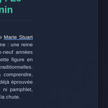
nin
de
Marie Stuart
ne : une reine
ix-neuf années
tte figure en
aditionnelles.
’à comprendre,
 déjà éprouvée
e ni pamphlet,
la chute.