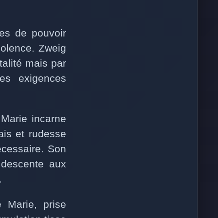
es de pouvoir
violence. Zweig
alité mais par
les exigences
 Marie incarne
çais et rudesse
écessaire. Son
 descente aux
.
 Marie, prise