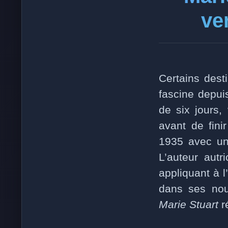
ve
Certains dest
fascine depui
de six jours,
avant de fini
1935 avec une
L’auteur autr
appliquant à 
dans ses nouv
Marie Stuart
r