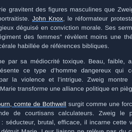
ie gravitent des figures masculines que Zwe
ortraitiste.
John Knox
, le réformateur protest
igieux déguisé en conviction morale. Ses serm
égiment des femmes” révèlent moins une thé
érale habillée de références bibliques.
ne par sa médiocrité toxique. Beau, faible, 
eprésente ce type d’homme dangereux qui
 par la violence et l’intrigue. Zweig mont
arie transforme une alliance politique en piège
urn, comte de Bothwell
surgit comme une forc
e de courtisans calculateurs. Zweig le 
 séducteur, brutal, efficace, il incarne cette vir
t détruit Marie. Leur liaison ne relève pas du 