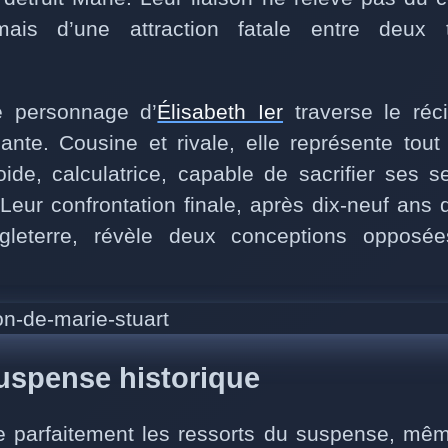
mais d’une attraction fatale entre deux 
le personnage d’
Élisabeth Ier
traverse le ré
te. Cousine et rivale, elle représente tou
roide, calculatrice, capable de sacrifier ses s
 Leur confrontation finale, après dix-neuf ans 
leterre, révèle deux conceptions opposé
suspense historique
e parfaitement les ressorts du suspense, mê