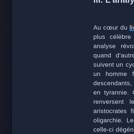
Au cœur du
l
plus célèbre 
analyse révol
quand d’autr
suivent un cy
un homme fo
descendants, 
en tyrannie. 
renversent l
aristocrates 
oligarchie. L
celle-ci dégén