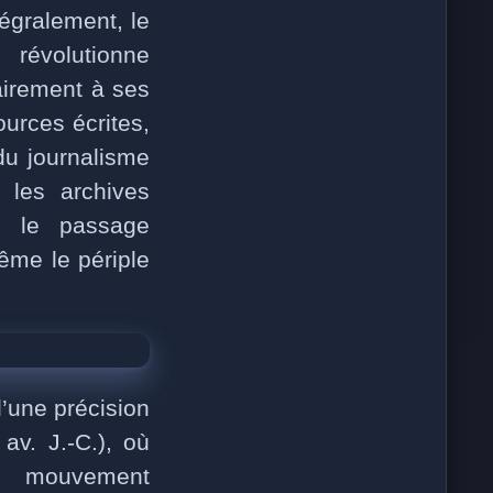
égralement, le
révolutionne
airement à ses
urces écrites,
 du journalisme
e les archives
re le passage
même le périple
d’une précision
av. J.-C.), où
e mouvement