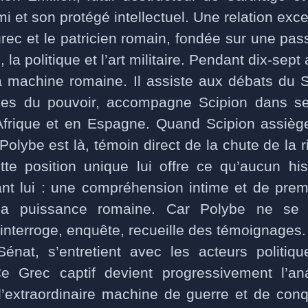
i et son protégé intellectuel. Une relation exce
 grec et le patricien romain, fondée sur une p
, la politique et l’art militaire. Pendant dix-sept
 machine romaine. Il assiste aux débats du 
es du pouvoir, accompagne Scipion dans 
 Afrique et en Espagne. Quand Scipion assiè
 Polybe est là, témoin direct de la chute de la r
e position unique lui offre ce qu’aucun his
ant lui : une compréhension intime et de pre
 la puissance romaine. Car Polybe ne se 
l interroge, enquête, recueille des témoignages. 
énat, s’entretient avec les acteurs politiqu
 Ce Grec captif devient progressivement l’an
l’extraordinaire machine de guerre et de conq