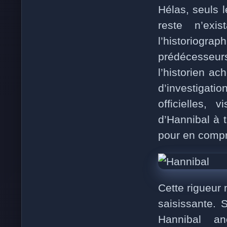
Hélas, seuls 
reste n’exi
l’historiogra
prédécesseurs
l’historien ac
d’investigati
officielles,
d’Hannibal à t
pour en compre
Cette rigueur 
saisissante. 
Hannibal a