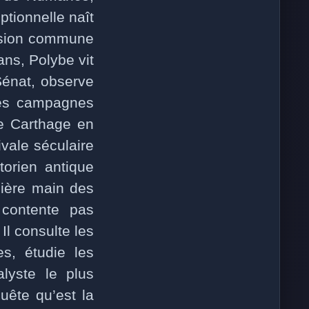
ptionnelle naît
assion commune
 ans, Polybe vit
Sénat, observe
ses campagnes
ge Carthage en
ivale séculaire
torien antique
mière main des
contente pas
Il consulte les
es, étudie les
alyste le plus
uête qu’est la