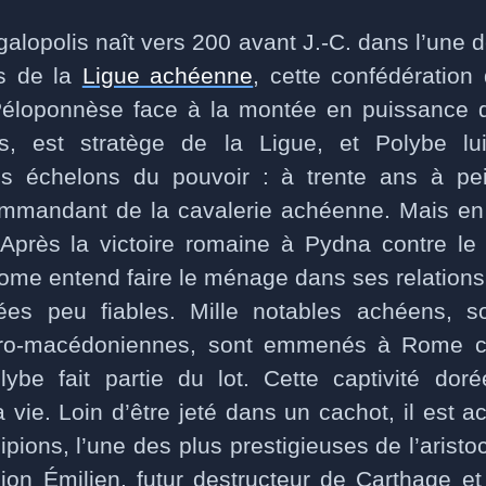
lopolis naît vers 200 avant J.-C. dans l’une d
es de la
Ligue achéenne
, cette confédération
 Péloponnèse face à la montée en puissance
as, est stratège de la Ligue, et Polybe lu
s échelons du pouvoir : à trente ans à pei
mmandant de la cavalerie achéenne. Mais en 
 Après la victoire romaine à Pydna contre le
me entend faire le ménage dans ses relations 
ées peu fiables. Mille notables achéens, 
pro-macédoniennes, sont emmenés à Rome 
olybe fait partie du lot. Cette captivité dor
 vie. Loin d’être jeté dans un cachot, il est ac
ipions, l’une des plus prestigieuses de l’aristo
ion Émilien, futur destructeur de Carthage 