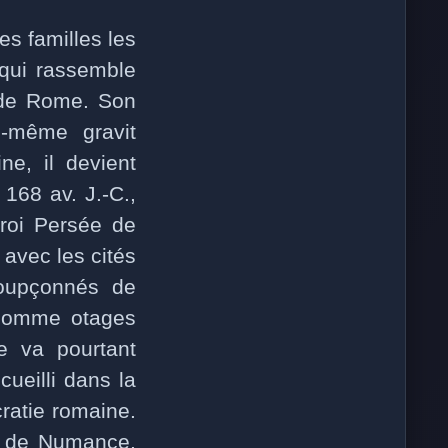
es familles les
 qui rassemble
 de Rome. Son
i-même gravit
ne, il devient
168 av. J.-C.,
 roi Persée de
avec les cités
soupçonnés de
comme otages
ée va pourtant
cueilli dans la
cratie romaine.
et de Numance,