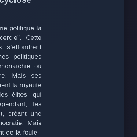
ie politique la
cercle”. Cette
s s’effondrent
es politiques
 monarchie, où
re. Mais ses
ent la royauté
es élites, qui
ependant, les
êt, créant une
mocratie. Mais
t de la foule -