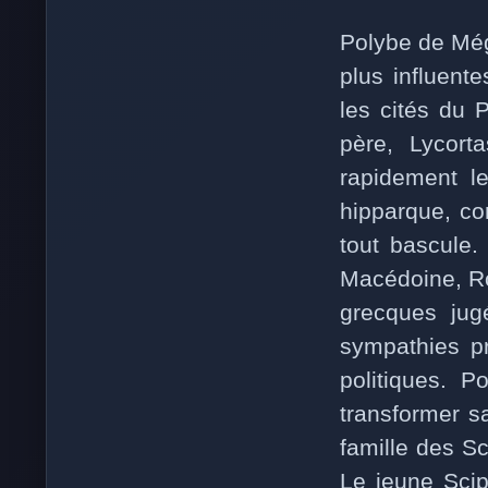
Polybe de Méga
plus influent
les cités du
père, Lycort
rapidement le
hipparque, co
tout bascule.
Macédoine, Ro
grecques jug
sympathies 
politiques. P
transformer sa
famille des Sc
Le jeune Scip