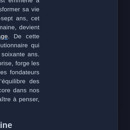
st emmené à
sformer sa vie
sept ans, cet
maine, devient
age
. De cette
utionnaire qui
soixante ans.
rise, forge les
res fondateurs
’équilibre des
ncore dans nos
ître à penser,
aine