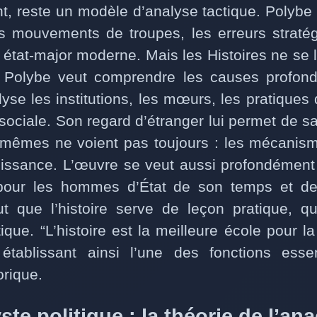
t, reste un modèle d’analyse tactique. Polybe 
es mouvements de troupes, les erreurs straté
 état-major moderne. Mais les Histoires ne se 
re. Polybe veut comprendre les causes profo
lyse les institutions, les mœurs, les pratiques
 sociale. Son regard d’étranger lui permet de sa
mêmes ne voient pas toujours : les mécanism
uissance. L’œuvre se veut aussi profondémen
 pour les hommes d’État de son temps et de
eut que l’histoire serve de leçon pratique, qu
ique. “L’histoire est la meilleure école pour la 
, établissant ainsi l’une des fonctions esse
orique.
lyste politique : la théorie de l’a