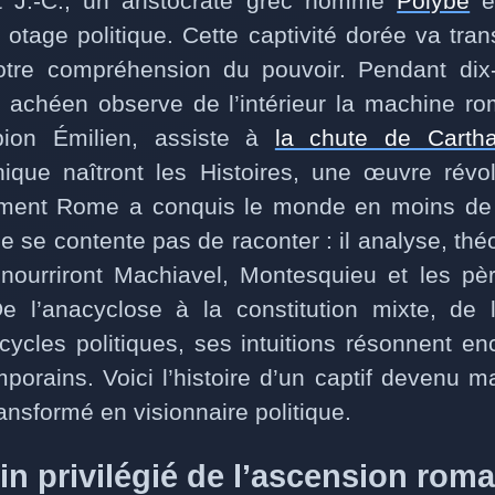
 J.-C., un aristocrate grec nommé
Polybe
e
age politique. Cette captivité dorée va tran
otre compréhension du pouvoir. Pendant dix-
achéen observe de l’intérieur la machine ro
pion Émilien, assiste à
la chute de Carth
ique naîtront les Histoires, une œuvre révol
ment Rome a conquis le monde en moins de 
 se contente pas de raconter : il analyse, théo
nourriront Machiavel, Montesquieu et les pè
e l’anacyclose à la constitution mixte, de l
cycles politiques, ses intuitions résonnent e
porains. Voici l’histoire d’un captif devenu ma
ansformé en visionnaire politique.
oin privilégié de l’ascension rom