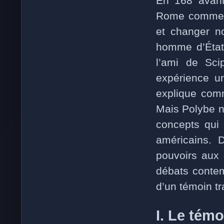
En 168 avant
Rome comme ot
et changer n
homme d’État 
l’ami de Sci
expérience un
explique com
Mais Polybe ne
concepts qui 
américains. D
pouvoirs aux 
débats contem
d’un témoin tr
I. Le tém