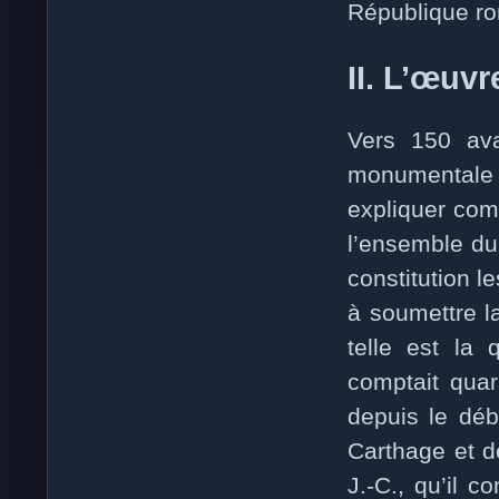
République r
II. L’œuvr
Vers 150 ava
monumentale
expliquer com
l’ensemble du
constitution 
à soumettre l
telle est la 
comptait quar
depuis le déb
Carthage et d
J.-C., qu’il 