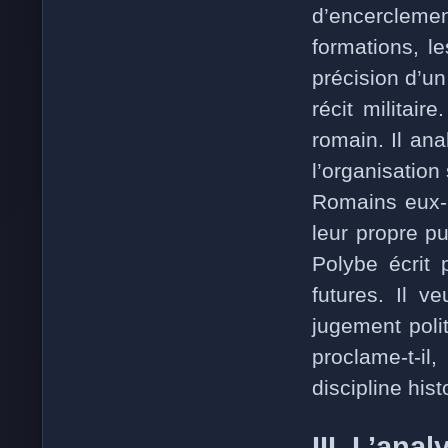
d’encerclemen
formations, l
précision d’un
récit militai
romain. Il ana
l’organisation
Romains eux-
leur propre p
Polybe écrit
futures. Il v
jugement polit
proclame-t-il
discipline hist
III. L’ana