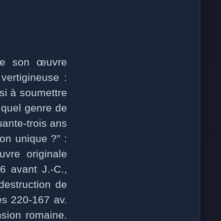
 de son œuvre
vertigineuse :
si à soumettre
 quel genre de
ante-trois ans
on unique ?” :
uvre originale
6 avant J.-C.,
destruction de
es 220-167 av.
nsion romaine.