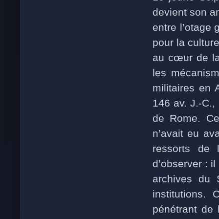
devient son am
entre l’otage
pour la culture
au cœur de la
les mécanism
militaires en
146 av. J.-C.,
de Rome. Cett
n’avait eu av
ressorts de
d’observer : i
archives du S
institutions.
pénétrant de 