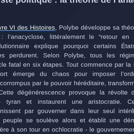
ivre VI des Histoires
, Polybe développe sa théor
: l’anacyclose, littéralement le “retour en 
utionnaire explique pourquoi certains État
es perdurent. Selon Polybe, tous les régim
cle fatal en six étapes. Tout commence par la
rt émerge du chaos pour imposer l’ord
corrompus par le pouvoir héréditaire, transform
Cette dégénérescence provoque la révolte d
e tyran et instaurent une aristocratie. C
finissent par gouverner dans leur seul intér
e peuple se soulève alors et établit une dé
ère à son tour en ochlocratie - le gouvernemen