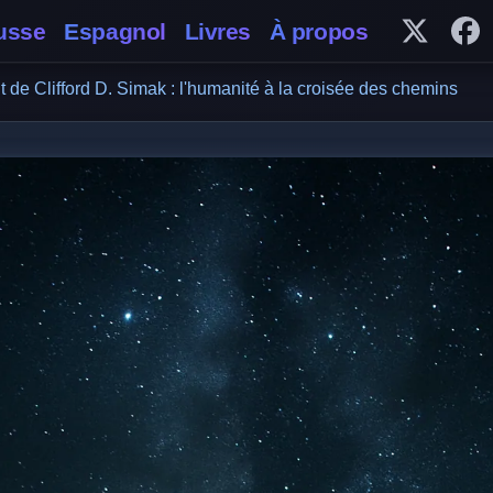
usse
Espagnol
Livres
À propos
Follow 
Fo
it de Clifford D. Simak : l'humanité à la croisée des chemins