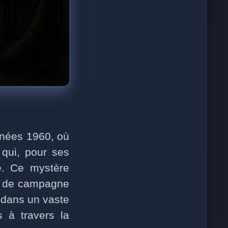
nnées 1960, où
 qui, pour ses
le. Ce mystère
on de campagne
d dans un vaste
s à travers la