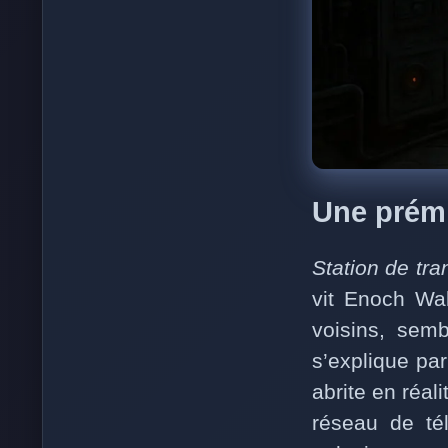
Une prémi
Station de tran
vit Enoch Wal
voisins, semb
s’explique pa
abrite en réal
réseau de tél