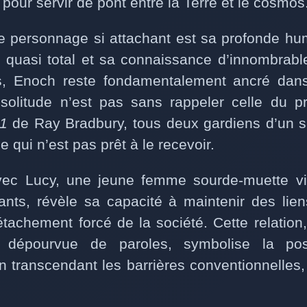
 pour servir de pont entre la Terre et le cosmos
e personnage si attachant est sa profonde hu
 quasi total et sa connaissance d’innombrables
es, Enoch reste fondamentalement ancré dan
olitude n’est pas sans rappeler celle du p
51
de Ray Bradbury, tous deux gardiens d’un s
qui n’est pas prêt à le recevoir.
vec Lucy, une jeune femme sourde-muette vi
ants, révèle sa capacité à maintenir des lie
tachement forcé de la société. Cette relation
 dépourvue de paroles, symbolise la poss
 transcendant les barrières conventionnelles,