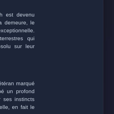
och est devenu
sa demeure, le
xceptionnelle.
terrestres qui
bsolu sur leur
Vétéran marqué
ppé un profond
 ses instincts
lle, en fait le