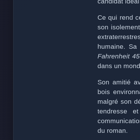
candidat idéal
Ce qui rend c
son isolement
extraterrestr
humaine. Sa s
Fahrenheit 4
dans un monde 
Son amitié a
bois environn
malgré son dé
tendresse et
communication
du roman.