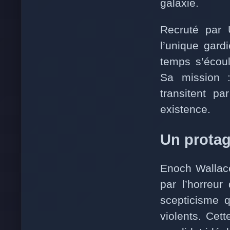
galaxie.
Recruté par U
l’unique gard
temps s’écoul
Sa mission : 
transitent pa
existence.
Un protag
Enoch Wallace
par l’horreur
scepticisme q
violents. Cett