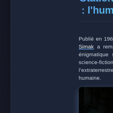
: l'hu
Publié en 1963
Simak
a rempo
énigmatique
science-ficti
l’extraterrest
humaine.