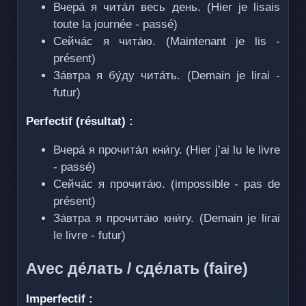
Вчера́ я чита́л весь день. (Hier je lisais
toute la journée - passé)
Сейча́с я чита́ю. (Maintenant je lis -
présent)
За́втра я бу́ду чита́ть. (Demain je lirai -
futur)
Perfectif (résultat) :
Вчера́ я прочита́л кни́гу. (Hier j’ai lu le livre
- passé)
Сейча́с я прочита́ю. (impossible - pas de
présent)
За́втра я прочита́ю кни́гу. (Demain je lirai
le livre - futur)
Avec де́лать / сде́лать (faire)
Imperfectif :