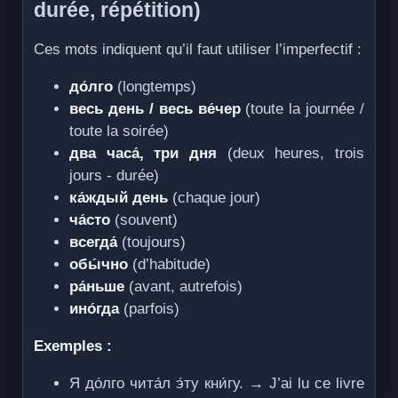
durée, répétition)
Ces mots indiquent qu’il faut utiliser l’imperfectif :
до́лго
(longtemps)
весь день / весь ве́чер
(toute la journée /
toute la soirée)
два часа́, три дня
(deux heures, trois
jours - durée)
ка́ждый день
(chaque jour)
ча́сто
(souvent)
всегда́
(toujours)
обы́чно
(d’habitude)
ра́ньше
(avant, autrefois)
ино́гда
(parfois)
Exemples :
Я до́лго чита́л э́ту кни́гу. → J’ai lu ce livre