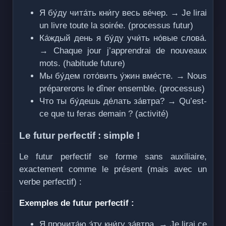
Я бу́ду чита́ть кни́гу весь ве́чер. → Je lirai
un livre toute la soirée. (processus futur)
Ка́ждый день я бу́ду учи́ть но́вые слова́.
→ Chaque jour j’apprendrai de nouveaux
mots. (habitude future)
Мы бу́дем гото́вить у́жин вме́сте. → Nous
préparerons le dîner ensemble. (processus)
Что ты бу́дешь де́лать за́втра? → Qu’est-
ce que tu feras demain ? (activité)
Le futur perfectif : simple !
Le futur perfectif se forme sans auxiliaire,
exactement comme le présent (mais avec un
verbe perfectif) :
Exemples de futur perfectif :
Я прочита́ю э́ту кни́гу за́втра. → Je lirai ce