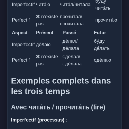
бу́ду
Imperfectif
чита́ю
чита́л/чита́ла
чита́ть
❌ n’existe
прочита́л/
Perfectif
прочита́ю
pas
прочита́ла
Aspect
Présent
Passé
Futur
де́лал/
бу́ду
Imperfectif
де́лаю
де́лала
де́лать
❌ n’existe
сде́лал/
Perfectif
сде́лаю
pas
сде́лала
Exemples complets dans
les trois temps
Avec чита́ть / прочита́ть (lire)
Imperfectif (processus) :