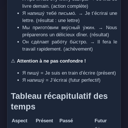
livre demain. (action complète)
Я напишу́ тебе́ письмо́. → Je t’écrirai une
lettre. (résultat : une lettre)
Мы пригото́вим вку́сный у́жин. → Nous
préparerons un délicieux dîner. (résultat)
Он сде́лает рабо́ту бы́стро. → Il fera le
travail rapidement. (achèvement)
⚠️
Attention à ne pas confondre !
Я пишу́ = Je suis en train d’écrire (présent)
Я напишу́ = J’écrirai (futur perfectif)
Tableau récapitulatif des
temps
Aspect
Présent
Passé
Futur