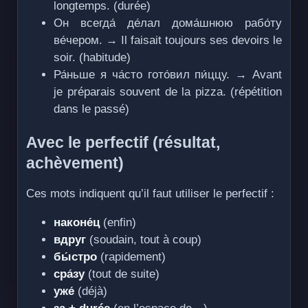
longtemps. (durée)
Он всегда́ де́лал дома́шнюю рабо́ту
ве́чером. → Il faisait toujours ses devoirs le
soir. (habitude)
Ра́ньше я ча́сто гото́вил пи́ццу. → Avant
je préparais souvent de la pizza. (répétition
dans le passé)
Avec le perfectif (résultat,
achèvement)
Ces mots indiquent qu’il faut utiliser le perfectif :
наконе́ц
(enfin)
вдруг
(soudain, tout à coup)
бы́стро
(rapidement)
сра́зу
(tout de suite)
уже́
(déjà)