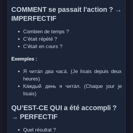
COMMENT se passait l’action ? →
IMPERFECTIF
Combien de temps ?
C’était répété ?
C’était en cours ?
Exemples :
Я чита́л два часа́. (Je lisais depuis deux
heures)
Ка́ждый день я чита́л. (Chaque jour je
lisais)
QU’EST-CE QUI a été accompli ?
→ PERFECTIF
Quel résultat ?