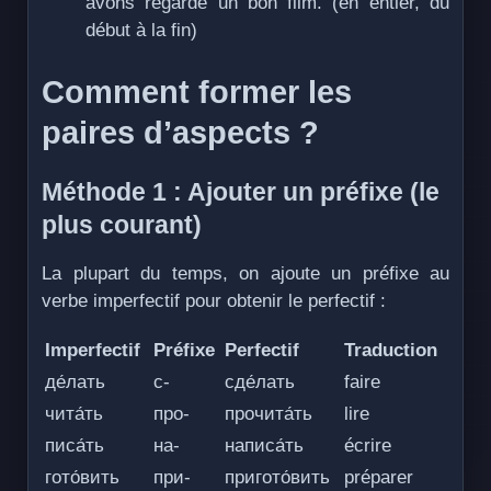
avons regardé un bon film. (en entier, du
début à la fin)
Comment former les
paires d’aspects ?
Méthode 1 : Ajouter un préfixe (le
plus courant)
La plupart du temps, on ajoute un préfixe au
verbe imperfectif pour obtenir le perfectif :
Imperfectif
Préfixe
Perfectif
Traduction
де́лать
с-
сде́лать
faire
чита́ть
про-
прочита́ть
lire
писа́ть
на-
написа́ть
écrire
гото́вить
при-
пригото́вить
préparer