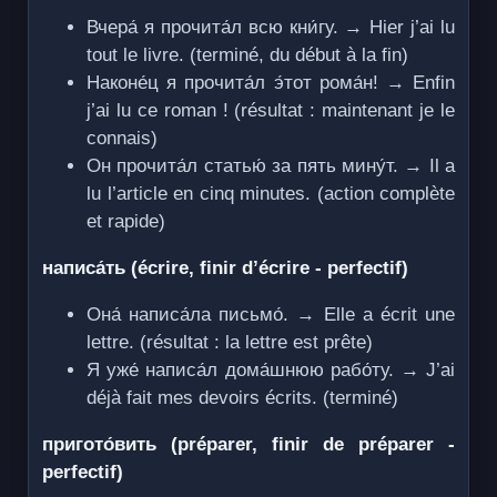
Вчера́ я прочита́л всю кни́гу. → Hier j’ai lu
tout le livre. (terminé, du début à la fin)
Наконе́ц я прочита́л э́тот рома́н! → Enfin
j’ai lu ce roman ! (résultat : maintenant je le
connais)
Он прочита́л статью́ за пять мину́т. → Il a
lu l’article en cinq minutes. (action complète
et rapide)
написа́ть (écrire, finir d’écrire - perfectif)
Она́ написа́ла письмо́. → Elle a écrit une
lettre. (résultat : la lettre est prête)
Я уже́ написа́л дома́шнюю рабо́ту. → J’ai
déjà fait mes devoirs écrits. (terminé)
пригото́вить (préparer, finir de préparer -
perfectif)