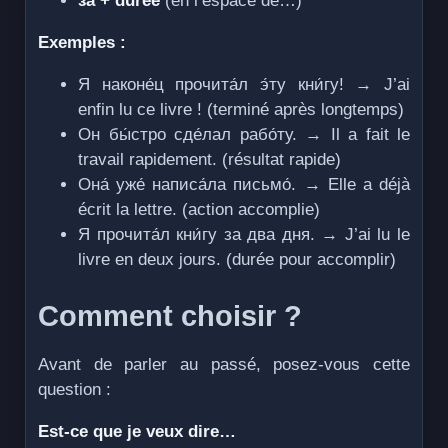
за + durée
(en l’espace de…)
Exemples :
Я наконе́ц прочита́л э́ту кни́гу! → J’ai
enfin lu ce livre ! (terminé après longtemps)
Он бы́стро сде́лал рабо́ту. → Il a fait le
travail rapidement. (résultat rapide)
Она́ уже́ написа́ла письмо́. → Elle a déjà
écrit la lettre. (action accomplie)
Я прочита́л кни́гу за два дня. → J’ai lu le
livre en deux jours. (durée pour accomplir)
Comment choisir ?
Avant de parler au passé, posez-vous cette
question :
Est-ce que je veux dire…