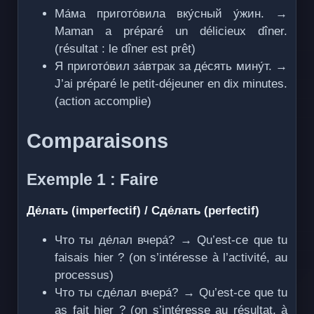
Ма́ма пригото́вила вку́сный у́жин. →
Maman a préparé un délicieux dîner.
(résultat : le dîner est prêt)
Я пригото́вил за́втрак за де́сять мину́т. →
J’ai préparé le petit-déjeuner en dix minutes.
(action accomplie)
Comparaisons
Exemple 1 : Faire
Де́лать (imperfectif) / Сде́лать (perfectif)
Что ты де́лал вчера́? → Qu’est-ce que tu
faisais hier ? (on s’intéresse à l’activité, au
processus)
Что ты сде́лал вчера́? → Qu’est-ce que tu
as fait hier ? (on s’intéresse au résultat, à