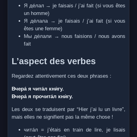
Я де́лал → je faisais / j’ai fait (si vous êtes
un homme)
Я де́лала → je faisais / j’ai fait (si vous
êtes une femme)
Мы де́лали → nous faisions / nous avons
fait
L’aspect des verbes
Regardez attentivement ces deux phrases :
Вчера́ я чита́л кни́гу.
Вчера́ я прочита́л кни́гу.
Les deux se traduisent par “Hier j’ai lu un livre”,
mais elles ne signifient pas la même chose !
чита́л = j’étais en train de lire, je lisais