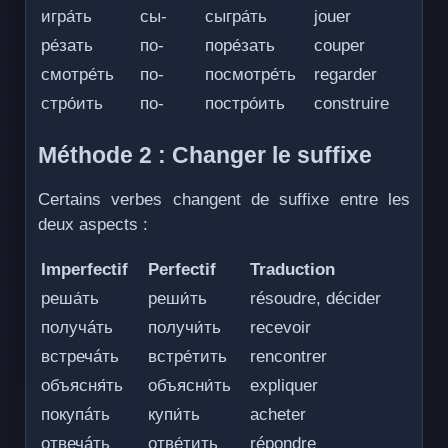
игра́ть
сы-
сыгра́ть
jouer
ре́зать
по-
поре́зать
couper
смотре́ть
по-
посмотре́ть
regarder
стро́ить
по-
постро́ить
construire
Méthode 2 : Changer le suffixe
Certains verbes changent de suffixe entre les
deux aspects :
Imperfectif
Perfectif
Traduction
реша́ть
реши́ть
résoudre, décider
получáть
получи́ть
recevoir
встречáть
встре́тить
rencontrer
объясня́ть
объясни́ть
expliquer
покупáть
купи́ть
acheter
отвечáть
отве́тить
répondre