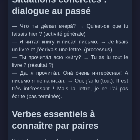
dialogue au passé
— Что ты де́лал вчера́? → Qu’est-ce que tu
faisais hier ? (activité générale)
— Я чита́л кни́гу и писа́л письмо́. → Je lisais
un livre et j’écrivais une lettre. (processus)
— Ты прочита́л всю кни́гу? → Tu as lu tout le
livre ? (résultat ?)
— Да, я прочита́л. Она́ о́чень интере́сная! А
письмо́ я не написа́л. → Oui, j’ai lu (tout). Il est
très intéressant ! Mais la lettre, je ne l’ai pas
écrite (pas terminée).
Verbes essentiels à
connaître par paires