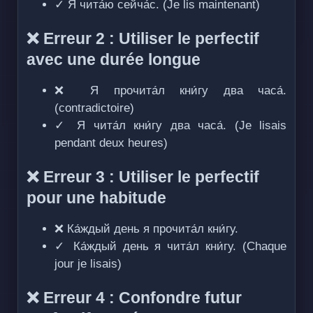
✓ Я чита́ю сейча́с. (Je lis maintenant)
❌ Erreur 2 : Utiliser le perfectif
avec une durée longue
❌ Я прочита́л кни́гу два часа́.
(contradictoire)
✓ Я чита́л кни́гу два часа́. (Je lisais
pendant deux heures)
❌ Erreur 3 : Utiliser le perfectif
pour une habitude
❌ Ка́ждый день я прочита́л кни́гу.
✓ Ка́ждый день я чита́л кни́гу. (Chaque
jour je lisais)
❌ Erreur 4 : Confondre futur