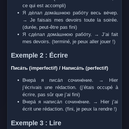
ce qui est accompli)
Я де́лал дома́шнюю рабо́ту весь ве́чер.
→ Je faisais mes devoirs toute la soirée.
(durée, peut-être pas fini)
Я сде́лал дома́шнюю рабо́ту. → J’ai fait
mes devoirs. (terminé, je peux aller jouer !)
Exemple 2 : Écrire
Писа́ть (imperfectif) / Написа́ть (perfectif)
Вчера́ я писа́л сочине́ние. → Hier
j’écrivais une rédaction. (j’étais occupé à
écrire, pas sûr que j’ai fini)
Вчера́ я написа́л сочине́ние. → Hier j’ai
écrit une rédaction. (fini, je peux la rendre !)
Exemple 3 : Lire