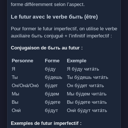
forme différemment selon l’aspect.
Le futur avec le verbe быть (être)
Pour former le futur imperfectif, on utilise le verbe
auxiliaire быть conjugué + l’infinitif imperfectif :
Conjugaison de быть au futur :
Personne
Forme
Exemple
Я
бу́ду
Я бу́ду чита́ть
Ты
бу́дешь
Ты бу́дешь чита́ть
Он/Она́/Оно́
бу́дет
Он бу́дет чита́ть
Мы
бу́дем
Мы бу́дем чита́ть
Вы
бу́дете
Вы бу́дете чита́ть
Они́
бу́дут
Они́ бу́дут чита́ть
Exemples de futur imperfectif :