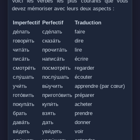
Voici les verbes les plus courants que vous
devez mémoriser avec leurs deux aspects :
Imperfectif
Perfectif
Traduction
де́лать
сде́лать
faire
говори́ть
сказа́ть
dire
чита́ть
прочита́ть
lire
писа́ть
написа́ть
écrire
смотре́ть
посмотре́ть
regarder
слу́шать
послу́шать
écouter
учи́ть
вы́учить
apprendre (par cœur)
гото́вить
пригото́вить
préparer
покупа́ть
купи́ть
acheter
брать
взять
prendre
дава́ть
дать
donner
ви́деть
уви́деть
voir