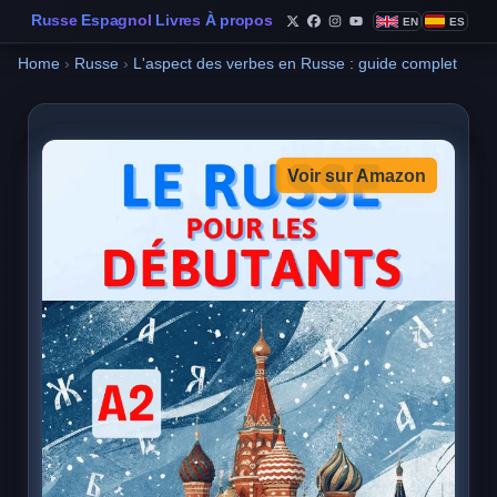
Russe
Espagnol
Livres
À propos
EN
ES
Follow Philippe de Foy o
Follow Philippe de Fo
Follow Philippe de 
Follow Philippe 
Home
›
Russe
›
L'aspect des verbes en Russe : guide complet
Voir sur Amazon