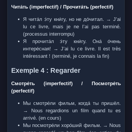
Чита́ть (imperfectif) / Прочита́ть (perfectif)
Я чита́л э́ту кни́гу, но не до́читал. → J’ai
lu ce livre, mais je ne l’ai pas terminé.
(processus interrompu)
Я прочита́л э́ту кни́гу. Она́ о́чень
интере́сная! → J’ai lu ce livre. Il est très
intéressant ! (terminé, je connais la fin)
Exemple 4 : Regarder
Смотре́ть (imperfectif) / Посмотре́ть
(perfectif)
Мы смотре́ли фильм, когда́ ты пришёл.
→ Nous regardions un film quand tu es
arrivé. (en cours)
Мы посмотре́ли хоро́ший фильм. → Nous