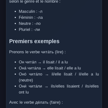
selon le genre et le nombre :
Masculin : -л
Féminin : -ла
Neutre : -ло
Pluriel : -ли
Premiers exemples
Prenons le verbe чита́ть (lire) :
Он чита́л → il lisait / il a lu
Она́ чита́ла → elle lisait / elle a lu
Оно́ чита́ло → il/elle lisait / il/elle a lu
(neutre)
Они́ чита́ли → ils/elles lisaient / ils/elles
ont lu
Avec le verbe де́лать (faire) :