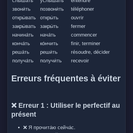
слы́шать
услы́шать
entendre
звони́ть
позвони́ть
téléphoner
откры́вать
откры́ть
ouvrir
закры́вать
закры́ть
fermer
начина́ть
нача́ть
commencer
конча́ть
ко́нчить
finir, terminer
реша́ть
реши́ть
résoudre, décider
получа́ть
получи́ть
recevoir
Erreurs fréquentes à éviter
❌ Erreur 1 : Utiliser le perfectif au
présent
❌ Я прочита́ю сейча́с.