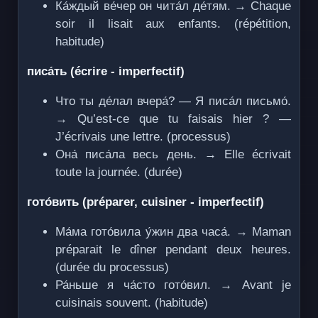
Ка́ждый ве́чер он чита́л де́тям. → Chaque
soir il lisait aux enfants. (répétition,
habitude)
писа́ть (écrire - imperfectif)
Что ты де́лал вчера́? — Я писа́л письмо́.
→ Qu’est-ce que tu faisais hier ? —
J’écrivais une lettre. (processus)
Она́ писа́ла весь день. → Elle écrivait
toute la journée. (durée)
гото́вить (préparer, cuisiner - imperfectif)
Ма́ма гото́вила у́жин два часа́. → Maman
préparait le dîner pendant deux heures.
(durée du processus)
Ра́ньше я ча́сто гото́вил. → Avant je
cuisinais souvent. (habitude)