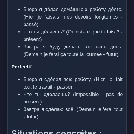
Вчера́ я де́лал дома́шнюю рабо́ту до́лго.
(Hier je faisais mes devoirs longtemps -
passé)
Что ты де́лаешь? (Qu’est-ce que tu fais ? -
présent)
За́втра я бу́ду де́лать э́то весь день.
(Demain je ferai ça toute la journée - futur)
Perfectif :
Вчера́ я сде́лал всю рабо́ту. (Hier j’ai fait
tout le travail - passé)
Что ты сде́лаешь? (impossible - pas de
présent)
За́втра я сде́лаю всё. (Demain je ferai tout
- futur)
Situations concrètes :