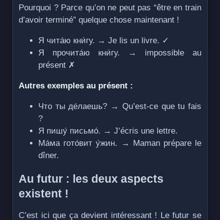
Pourquoi ? Parce qu’on ne peut pas “être en train
d’avoir terminé” quelque chose maintenant !
Я чита́ю кни́гу. → Je lis un livre. ✓
Я прочита́ю кни́гу. → impossible au
présent ✗
Autres exemples au présent :
Что ты де́лаешь? → Qu’est-ce que tu fais
?
Я пишу́ письмо́. → J’écris une lettre.
Ма́ма гото́вит у́жин. → Maman prépare le
dîner.
Au futur : les deux aspects
existent !
C’est ici que ça devient intéressant ! Le futur se