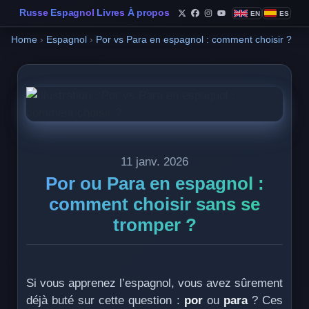
Russe
Espagnol
Livres
À propos
EN
ES
Follow Philippe de Foy o
Follow Philippe de Fo
Follow Philippe de 
Follow Philippe 
Home
›
Espagnol
›
Por vs Para en espagnol : comment choisir ?
11 janv. 2026
Por ou Para en espagnol :
comment choisir sans se
tromper ?
Si vous apprenez l’espagnol, vous avez sûrement
déjà buté sur cette question :
por
ou
para
? Ces