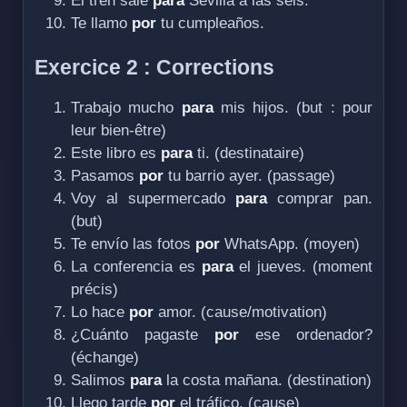
El tren sale
para
Sevilla a las seis.
Te llamo
por
tu cumpleaños.
Exercice 2 : Corrections
Trabajo mucho
para
mis hijos. (but : pour
leur bien-être)
Este libro es
para
ti. (destinataire)
Pasamos
por
tu barrio ayer. (passage)
Voy al supermercado
para
comprar pan.
(but)
Te envío las fotos
por
WhatsApp. (moyen)
La conferencia es
para
el jueves. (moment
précis)
Lo hace
por
amor. (cause/motivation)
¿Cuánto pagaste
por
ese ordenador?
(échange)
Salimos
para
la costa mañana. (destination)
Llego tarde
por
el tráfico. (cause)