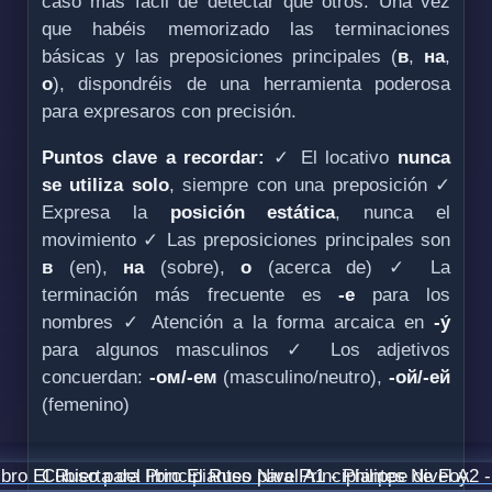
caso más fácil de detectar que otros. Una vez
que habéis memorizado las terminaciones
básicas y las preposiciones principales (
в
,
на
,
о
), dispondréis de una herramienta poderosa
para expresaros con precisión.
Puntos clave a recordar:
✓ El locativo
nunca
se utiliza solo
, siempre con una preposición ✓
Expresa la
posición estática
, nunca el
movimiento ✓ Las preposiciones principales son
в
(en),
на
(sobre),
о
(acerca de) ✓ La
terminación más frecuente es
-е
para los
nombres ✓ Atención a la forma arcaica en
-у́
para algunos masculinos ✓ Los adjetivos
concuerdan:
-ом/-ем
(masculino/neutro),
-ой/-ей
(femenino)