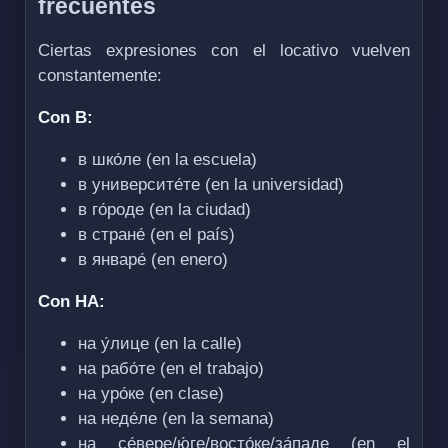
frecuentes
Ciertas expresiones con el locativo vuelven
constantemente:
Con В:
в шко́ле (en la escuela)
в университе́те (en la universidad)
в го́роде (en la ciudad)
в стране́ (en el país)
в январе́ (en enero)
Con НА:
на у́лице (en la calle)
на рабо́те (en el trabajo)
на уро́ке (en clase)
на неде́ле (en la semana)
на се́вере/ю́ге/восто́ке/за́паде (en el