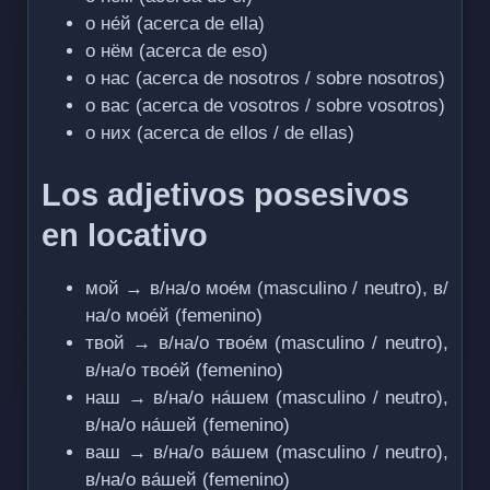
о не́й (acerca de ella)
о нём (acerca de eso)
о нас (acerca de nosotros / sobre nosotros)
о вас (acerca de vosotros / sobre vosotros)
о них (acerca de ellos / de ellas)
Los adjetivos posesivos
en locativo
мой → в/на/о мое́м (masculino / neutro), в/
на/о мое́й (femenino)
твой → в/на/о твое́м (masculino / neutro),
в/на/о твое́й (femenino)
наш → в/на/о на́шем (masculino / neutro),
в/на/о на́шей (femenino)
ваш → в/на/о ва́шем (masculino / neutro),
в/на/о ва́шей (femenino)