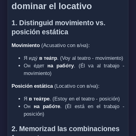
dominar el locativo
1. Distinguid movimiento vs.
posición estática
Movimiento
(Acusativo con в/на):
Я иду́
в теа́тр
. (Voy al teatro - movimiento)
Он е́дет
на рабо́ту
. (Él va al trabajo -
movimiento)
Posición estática
(Locativo con в/на):
Я
в теа́тре
. (Estoy en el teatro - posición)
Он
на рабо́те
. (Él está en el trabajo -
posición)
2. Memorizad las combinaciones