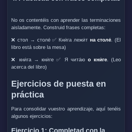
No os contentéis con aprender las terminaciones
aisladamente. Construid frases completas:
❌ стол → столе́ ✅ Кни́га лежи́т
на столе́
. (El
libro está sobre la mesa)
❌ кни́га → кни́ге ✅ Я чита́ю
о кни́ге
. (Leo
acerca del libro)
Ejercicios de puesta en
práctica
Para consolidar vuestro aprendizaje, aquí tenéis
algunos ejercicios:
Ejercicio 1: Completad con la