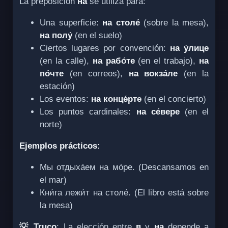
La preposición
на
se utiliza para:
Una superficie:
на столе́
(sobre la mesa),
на полу́
(en el suelo)
Ciertos lugares por convención:
на у́лице
(en la calle),
на рабо́те
(en el trabajo),
на
по́чте
(en correos),
на вокза́ле
(en la
estación)
Los eventos:
на конце́рте
(en el concierto)
Los puntos cardinales:
на се́вере
(en el
norte)
Ejemplos prácticos:
Мы отдыха́ем на мо́ре. (Descansamos en
el mar)
Кни́га лежи́т на столе́. (El libro está sobre
la mesa)
💡 Truco
: La elección entre
в
y
на
depende a