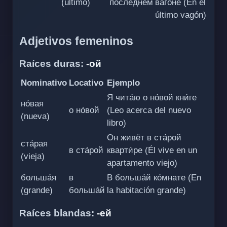
(último)
после́днем
ва́гоне (En el
último vagón)
Adjetivos femeninos
Raíces duras:
-ой
Nominativo
Locativo
Ejemplo
Я чита́ю о но́вой кни́ге
но́вая
о но́вой
(Leo acerca del nuevo
(nueva)
libro)
Он живёт в ста́рой
ста́рая
в ста́рой
кварти́ре (Él vive en un
(vieja)
apartamento viejo)
больша́я
в
В больша́й ко́мнате (En
(grande)
больша́й
la habitación grande)
Raíces blandas:
-ей