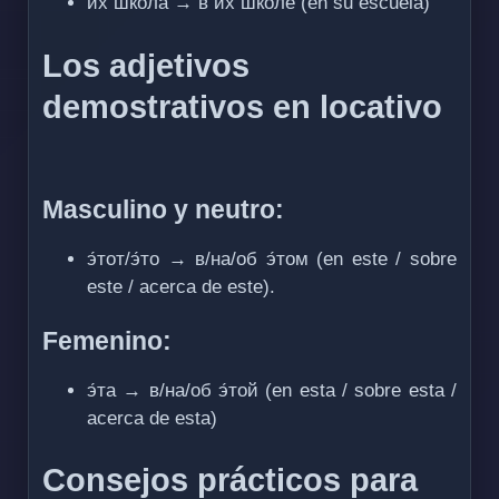
их шкóла → в их шкóле (en su escuela)
Los adjetivos
demostrativos en locativo
Masculino y neutro:
э́тот/э́то → в/на/об э́том (en este / sobre
este / acerca de este).
Femenino:
э́та → в/на/об э́той (en esta / sobre esta /
acerca de esta)
Consejos prácticos para