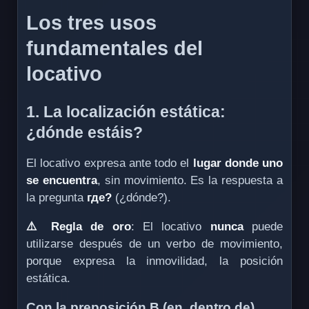
Los tres usos
fundamentales del
locativo
1. La localización estática:
¿dónde estáis?
El locativo expresa ante todo el
lugar donde uno
se encuentra
, sin movimiento. Es la respuesta a
la pregunta
где?
(¿dónde?).
⚠️ Regla de oro
: El locativo
nunca
puede
utilizarse después de un verbo de movimiento,
porque expresa la inmovilidad, la posición
estática.
Con la preposición В (en, dentro de)