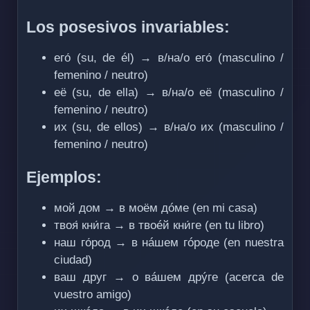
Los posesivos invariables:
его́ (su, de él) → в/на/о его́ (masculino /
femenino / neutro)
её (su, de ella) → в/на/о её (masculino /
femenino / neutro)
их (su, de ellos) → в/на/о их (masculino /
femenino / neutro)
Ejemplos:
мой дом → в моём дóме (en mi casa)
твоя́ кни́га → в твоéй кни́ге (en tu libro)
наш го́род → в нáшем гóроде (en nuestra
ciudad)
ваш друг → о вáшем дрýге (acerca de
vuestro amigo)