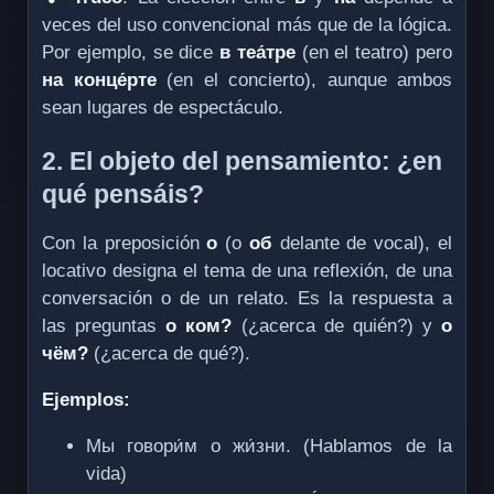
veces del uso convencional más que de la lógica.
Por ejemplo, se dice
в теа́тре
(en el teatro) pero
на конце́рте
(en el concierto), aunque ambos
sean lugares de espectáculo.
2. El objeto del pensamiento: ¿en
qué pensáis?
Con la preposición
о
(o
об
delante de vocal), el
locativo designa el tema de una reflexión, de una
conversación o de un relato. Es la respuesta a
las preguntas
о ком?
(¿acerca de quién?) y
о
чём?
(¿acerca de qué?).
Ejemplos:
Мы говори́м о жи́зни. (Hablamos de la
vida)