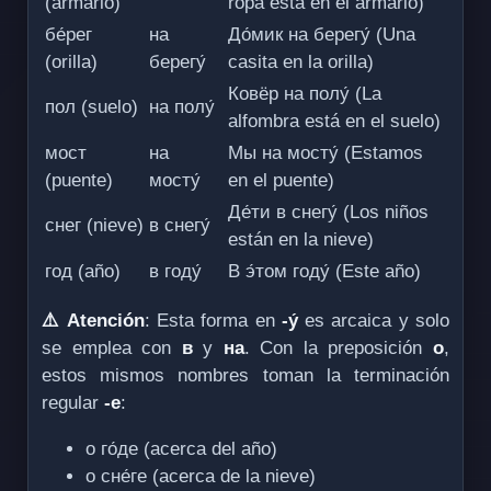
(armario)
ropa está en el armario)
бе́рег
на
До́мик на берегу́ (Una
(orilla)
берегу́
casita en la orilla)
Ковёр на полу́ (La
пол (suelo)
на полу́
alfombra está en el suelo)
мост
на
Мы на мосту́ (Estamos
(puente)
мосту́
en el puente)
Де́ти в снегу́ (Los niños
снег (nieve)
в снегу́
están en la nieve)
год (año)
в году́
В э́том году́ (Este año)
⚠️ Atención
: Esta forma en
-у́
es arcaica y solo
se emplea con
в
y
на
. Con la preposición
о
,
estos mismos nombres toman la terminación
regular
-е
:
о го́де (acerca del año)
о сне́ге (acerca de la nieve)