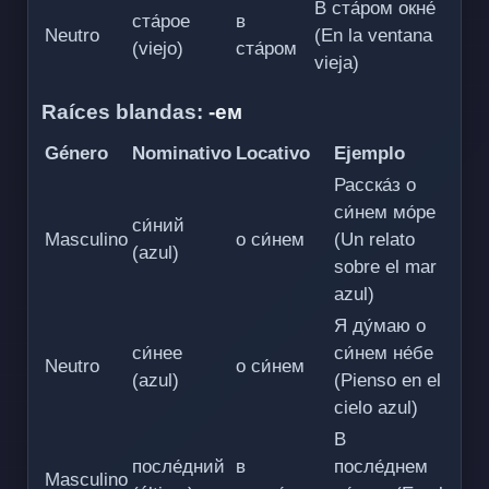
В ста́ром окне́
ста́рое
в
Neutro
(En la ventana
(viejo)
ста́ром
vieja)
Raíces blandas:
-ем
Género
Nominativo
Locativo
Ejemplo
Расска́з о
си́нем мо́ре
си́ний
Masculino
о си́нем
(Un relato
(azul)
sobre el mar
azul)
Я ду́маю о
си́нее
си́нем не́бе
Neutro
о си́нем
(azul)
(Pienso en el
cielo azul)
В
после́дний
в
после́днем
Masculino