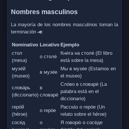
Nombres masculinos
La mayoría de los nombres masculinos toman la
terminación
-е
:
Nominativo
Locativo
Ejemplo
стол
Кни́га на столе́ (El libro
о столе́
(mesa)
está sobre la mesa)
музе́й
Мы в музе́е (Estamos en
в музе́е
(museo)
el museo)
Сло́во в словаре́ (La
слова́рь
в
palabra está en el
(diccionario)
словаре́
diccionario)
геро́й
Расска́з о геро́е (Un
о геро́е
(héroe)
relato sobre el héroe)
сосе́д
о
Я говорю́ о сосе́де