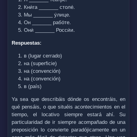
Кни́га _______ столе́.
Мы _______ у́лице.
Он _______ рабо́те.
Они́ _______ Росси́и.
Respuestas:
в (lugar cerrado)
на (superficie)
на (convención)
на (convención)
в (país)
Ya sea que describáis dónde os encontráis, en
qué pensáis, o que situéis acontecimientos en el
tiempo, el locativo siempre estará ahí. Su
particularidad de ir siempre acompañado de una
preposición lo convierte paradójicamente en un