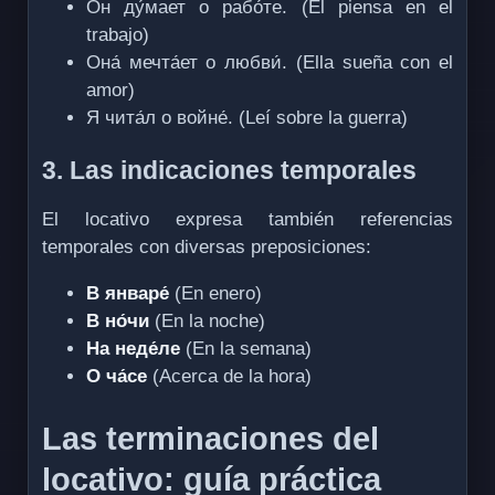
Он ду́мает о рабо́те. (Él piensa en el
trabajo)
Она́ мечта́ет о любви́. (Ella sueña con el
amor)
Я чита́л о войне́. (Leí sobre la guerra)
3. Las indicaciones temporales
El locativo expresa también referencias
temporales con diversas preposiciones:
В январе́
(En enero)
В но́чи
(En la noche)
На неде́ле
(En la semana)
О ча́се
(Acerca de la hora)
Las terminaciones del
locativo: guía práctica