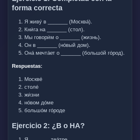
forma correcta
Я живу́ в _______ (Москва́).
Кни́га на _______ (стол).
Мы говори́м о _______ (жизнь).
Он в _______ (но́вый дом).
Она́ мечта́ет о _______ (большо́й го́род).
Respuestas:
Москве́
столе́
жи́зни
но́вом до́ме
большо́м го́роде
Ejercicio 2: ¿В o НА?
Я _______ теа́тре.