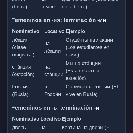
(tierra)
земле́
en la tierra)
Femeninos en -ия: terminación
-ии
Nominativo
Locativo
Ejemplo
ле́кция
Студе́нты на ле́кции
на
(clase
(Los estudiantes en
ле́кции
magistral)
clase)
Мы на ста́нции
ста́нция
на
(Estamos en la
(estación)
ста́нции
estación)
Росси́я
в
Он живёт в Росси́и (Él
(Rusia)
Росси́и
vive en Rusia)
Femeninos en -ь: terminación
-и
Nominativo
Locativo
Ejemplo
дверь
на
Карти́на на две́ри (El