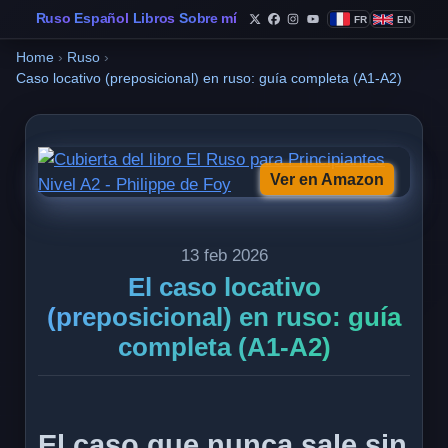
Ruso
Español
Libros
Sobre mí
FR
EN
Sigue a Philippe de Foy e
Sigue a Philippe de Fo
Sigue a Philippe de 
Sigue a Philippe 
Home
›
Ruso
›
Caso locativo (preposicional) en ruso: guía completa (A1-A2)
Ver en Amazon
13 feb 2026
El caso locativo
(preposicional) en ruso: guía
completa (A1-A2)
El caso que nunca sale sin