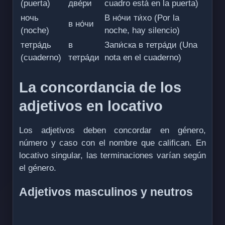
(puerta)
две́ри
cuadro está en la puerta)
ночь
В но́чи ти́хо (Por la
в но́чи
(noche)
noche, hay silencio)
тетра́дь
в
Запи́ска в тетра́ди (Una
(cuaderno)
тетра́ди
nota en el cuaderno)
La concordancia de los
adjetivos en locativo
Los adjetivos deben concordar en género,
número y caso con el nombre que califican. En
locativo singular, las terminaciones varían según
el género.
Adjetivos masculinos y neutros