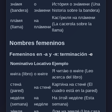
зна́мя
о
Исто́рия о зна́мени (Una
(bandera)
зна́мени
historia sobre la bandera)
Каст́рюля на пла́мени
пла́мя
на
(La cacerola sobre la
(llama)
пла́мени
llama)
Nombres femeninos
Femeninos en -а y -я: terminación
-е
Nominativo
Locativo
Ejemplo
Я чита́ю о кни́ге (Leo
кни́га (libro)
о кни́ге
acerca del libro)
стена́
Карти́на на стене́ (El
на стене́
(pared)
cuadro está en la pared)
неде́ля
на
На э́той неде́ле (Esta
(semana)
неде́ле
semana)
зе́мля
на
Дом на земле́ (Una casa