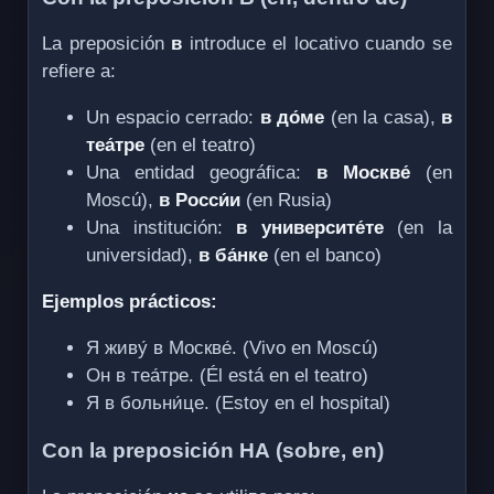
La preposición
в
introduce el locativo cuando se
refiere a:
Un espacio cerrado:
в до́ме
(en la casa),
в
теа́тре
(en el teatro)
Una entidad geográfica:
в Москве́
(en
Moscú),
в Росси́и
(en Rusia)
Una institución:
в университе́те
(en la
universidad),
в ба́нке
(en el banco)
Ejemplos prácticos:
Я живу́ в Москве́. (Vivo en Moscú)
Он в теа́тре. (Él está en el teatro)
Я в больни́це. (Estoy en el hospital)
Con la preposición НА (sobre, en)