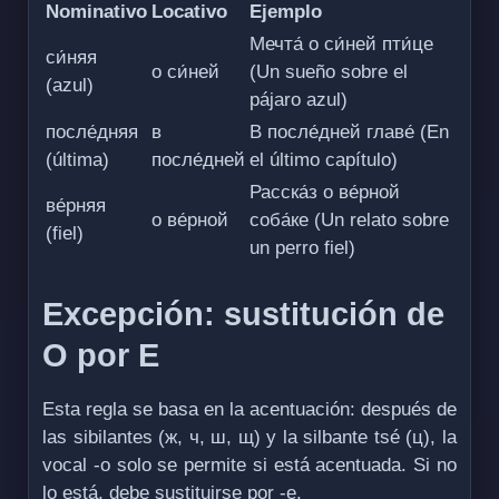
Nominativo
Locativo
Ejemplo
Мечта́ о си́ней пти́це
си́няя
о си́ней
(Un sueño sobre el
(azul)
pájaro azul)
после́дняя
в
В после́дней главе́ (En
(última)
после́дней
el último capítulo)
Расска́з о ве́рной
ве́рняя
о ве́рной
соба́ке (Un relato sobre
(fiel)
un perro fiel)
Excepción: sustitución de
О por Е
Esta regla se basa en la acentuación: después de
las sibilantes (ж, ч, ш, щ) y la silbante tsé (ц), la
vocal -о solo se permite si está acentuada. Si no
lo está, debe sustituirse por -е.