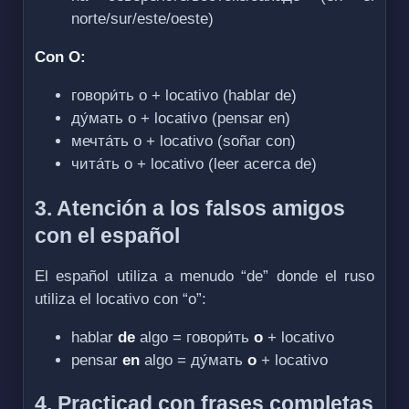
norte/sur/este/oeste)
Con О:
говори́ть о + locativo (hablar de)
ду́мать о + locativo (pensar en)
мечта́ть о + locativo (soñar con)
чита́ть о + locativo (leer acerca de)
3. Atención a los falsos amigos
con el español
El español utiliza a menudo “de” donde el ruso
utiliza el locativo con “о”:
hablar
de
algo = говори́ть
о
+ locativo
pensar
en
algo = ду́мать
о
+ locativo
4. Practicad con frases completas