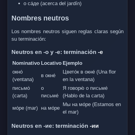
о са́де (acerca del jardín)
Nombres neutros
Los nombres neutros siguen reglas claras según
su terminación:
Neutros en -о y -е: terminación
-е
Nominativo
Locativo
Ejemplo
окно́
Цвето́к в окне́ (Una flor
в окне́
(ventana)
en la ventana)
письмо́
о
Я говорю́ о письме́
(carta)
письме́
(Hablo de la carta)
Мы на мо́ре (Estamos en
мо́ре (mar)
на мо́ре
el mar)
Neutros en -ие: terminación
-ии