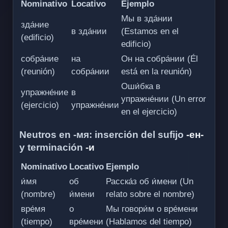
Nominativo
Locativo
Ejemplo
Мы в зда́нии
зда́ние
в зда́нии
(Estamos en el
(edificio)
edificio)
собра́ние
на
Он на собра́нии (Él
(reunión)
собра́нии
está en la reunión)
Оши́бка в
упражне́ние
в
упражне́нии (Un error
(ejercicio)
упражне́нии
en el ejercicio)
Neutros en -мя: inserción del sufijo
-ен-
y terminación
-и
Nominativo
Locativo
Ejemplo
и́мя
об
Расска́з об и́мени (Un
(nombre)
и́мени
relato sobre el nombre)
вре́мя
о
Мы говори́м о вре́мени
(tiempo)
вре́мени
(Hablamos del tiempo)