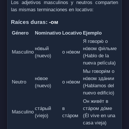
Los adjetivos masculinos y neutros comparten
las mismas terminaciones en locativo:
Raíces duras:
-ом
Género
Nominativo
Locativo
Ejemplo
Я говорю́ о
но́вый
но́вом фи́льме
Masculino
о но́вом
(nuevo)
(Hablo de la
nueva película)
Мы говори́м о
но́вое
но́вом зда́нии
Neutro
о но́вом
(nuevo)
(Hablamos del
nuevo edificio)
Он живёт в
ста́рый
в
ста́ром до́ме
Masculino
(viejo)
ста́ром
(Él vive en una
casa vieja)