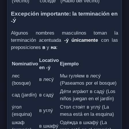
(vecino)
сосе́де
(Hablo del vecino)
Excepción importante: la terminación en
-У́
Algunos nombres masculinos toman la
terminación acentuada
-у́
únicamente
con las
preposiciones
в
y
на
:
Locativo
Nominativo
Ejemplo
en -у́
лес
Мы гуля́ем в лесу́
в лесу́
(bosque)
(Paseamos por el bosque)
Де́ти игра́ют в саду́ (Los
сад (jardín)
в саду́
niños juegan en el jardín)
у́гол
Стол стои́т в углу́ (La
в углу́
(esquina)
mesa está en la esquina)
шкаф
Оде́жда в шкафу́ (La
в шкафу́